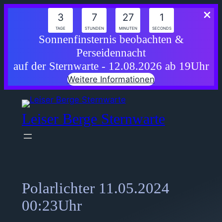
3
7
27
1
TAGE
STUNDEN
MINUTEN
SECONDS
Sonnenfinsternis beobachten &
Perseidennacht
auf der Sternwarte - 12.08.2026 ab 19Uhr
Weitere Informationen
Zum
Inhalt
Leiser Berge Sternwarte
springen
Polarlichter 11.05.2024
00:23Uhr